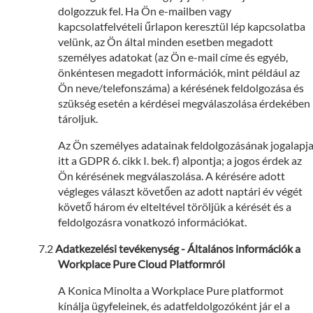
dolgozzuk fel. Ha Ön e-mailben vagy
kapcsolatfelvételi űrlapon keresztül lép kapcsolatba
velünk, az Ön által minden esetben megadott
személyes adatokat (az Ön e-mail címe és egyéb,
önkéntesen megadott információk, mint például az
Ön neve/telefonszáma) a kérésének feldolgozása és
szükség esetén a kérdései megválaszolása érdekében
tároljuk.
Az Ön személyes adatainak feldolgozásának jogalapj
itt a GDPR 6. cikk I. bek. f) alpontja; a jogos érdek az
Ön kérésének megválaszolása. A kérésére adott
végleges választ követően az adott naptári év végét
követő három év elteltével töröljük a kérését és a
feldolgozásra vonatkozó információkat.
Adatkezelési tevékenység - Általános információk a
Workplace Pure Cloud Platformról
A Konica Minolta a Workplace Pure platformot
kínálja ügyfeleinek, és adatfeldolgozóként jár el a