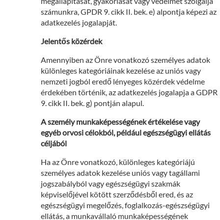
megállapítását, gyakorlását vagy védelmét szolgálja
számunkra, GPDR 9. cikk II. bek. e) alpontja képezi az
adatkezelés jogalapját.
Jelentős közérdek
Amennyiben az Önre vonatkozó személyes adatok
különleges kategóriáinak kezelése az uniós vagy
nemzeti jogból eredő lényeges közérdek védelme
érdekében történik, az adatkezelés jogalapja a GDPR
9. cikk II. bek. g) pontján alapul.
A személy munkaképességének értékelése vagy
egyéb orvosi célokból, például egészségügyi ellátás
céljából
Ha az Önre vonatkozó, különleges kategóriájú
személyes adatok kezelése uniós vagy tagállami
jogszabályból vagy egészségügyi szakmák
képviselőjével kötött szerződésből ered, és az
egészségügyi megelőzés, foglalkozás-egészségügyi
ellátás, a munkavállaló munkaképességének