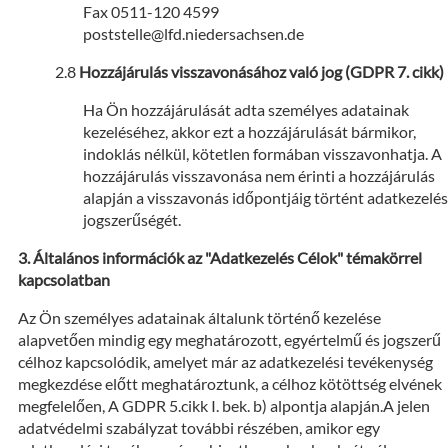
Fax 0511-120 4599
poststelle@lfd.niedersachsen.de
Hozzájárulás visszavonásához való jog (GDPR 7. cikk)
Ha Ön hozzájárulását adta személyes adatainak
kezeléséhez, akkor ezt a hozzájárulását bármikor,
indoklás nélkül, kötetlen formában visszavonhatja. A
hozzájárulás visszavonása nem érinti a hozzájárulás
alapján a visszavonás időpontjáig történt adatkezelés
jogszerűségét.
Általános információk az "Adatkezelés Célok" témakörrel
kapcsolatban
Az Ön személyes adatainak általunk történő kezelése
alapvetően mindig egy meghatározott, egyértelmű és jogszerű
célhoz kapcsolódik, amelyet már az adatkezelési tevékenység
megkezdése előtt meghatároztunk, a célhoz kötöttség elvének
megfelelően, A GDPR 5.cikk I. bek. b) alpontja alapján.A jelen
adatvédelmi szabályzat további részében, amikor egy