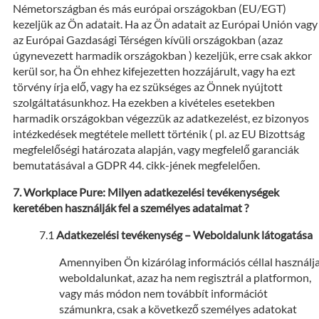
Németországban és más európai országokban (EU/EGT)
kezeljük az Ön adatait. Ha az Ön adatait az Európai Unión vagy
az Európai Gazdasági Térségen kívüli országokban (azaz
úgynevezett harmadik országokban ) kezeljük, erre csak akkor
kerül sor, ha Ön ehhez kifejezetten hozzájárult, vagy ha ezt
törvény írja elő, vagy ha ez szükséges az Önnek nyújtott
szolgáltatásunkhoz. Ha ezekben a kivételes esetekben
harmadik országokban végezzük az adatkezelést, ez bizonyos
intézkedések megtétele mellett történik ( pl. az EU Bizottság
megfelelőségi határozata alapján, vagy megfelelő garanciák
bemutatásával a GDPR 44. cikk-jének megfelelően.
Workplace Pure: Milyen adatkezelési tevékenységek
keretében használják fel a személyes adataimat ?
Adatkezelési tevékenység – Weboldalunk látogatása
Amennyiben Ön kizárólag információs céllal használj
weboldalunkat, azaz ha nem regisztrál a platformon,
vagy más módon nem továbbít információt
számunkra, csak a következő személyes adatokat