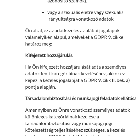
azonosító számok),
vagy a szexuális életre vagy szexuális
irányultságra vonatkozó adatok
Ön által, ez az adatkezelés az alábbi jogalapok
valamelyikén alapul, amelyeket a GDPR 9. cikke
határoz meg:
Kifejezett hozzájárulás
Ha Ön kifejezett hozzájárulását adta a személyes
adatok fenti kategóriáinak kezeléséhez, akkor ez
képezi a kezelés jogalapját a GDPR 9. cikk II. bek. a)
pontja alapján.
Társadalombiztosítási és munkajogi feladatok ellátás
Amennyiben az Önre vonatkozó személyes adatok
különleges kategóriáinak kezelése a
társadalombiztosítási vagy munkajogi jogi
kötelezettség teljesítéséhez szükséges, a kezelés