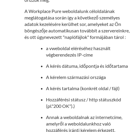
A Workplace Pure weboldalunk céloldalának
meglátogatása során így a következő személyes
adatok kezelésére kerülhet sor, amelyeket az Ön
böngészője automatikusan továbbít a szervereinkre,
és ott úgynevezett "naplófájlok" formájában tárol :
a vweboldal eléréséhez használt
végberendezés IP-címe
A kérés dátuma, időpontja és időtartama
A kérelem származási országa
A kérés tartalma (konkrét oldal / fájl)
Hozzáférési státusz / http státuszkód
(pl."200 OK").)
Annak a weboldalnak az internetcíme,
amelyről a weboldalunkhoz való
hozzáférés iránti kérelem érkezett.