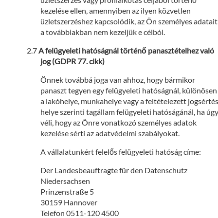
kezelése ellen, amennyiben az ilyen közvetlen
üzletszerzéshez kapcsolódik, az Ön személyes adatait
a továbbiakban nem kezeljük e célból.
A felügyeleti hatóságnál történő panasztételhez való
jog (GDPR 77. cikk)
Önnek továbbá joga van ahhoz, hogy bármikor
panaszt tegyen egy felügyeleti hatóságnál, különösen
a lakóhelye, munkahelye vagy a feltételezett jogsérté
helye szerinti tagállam felügyeleti hatóságánál, ha úg
véli, hogy az Önre vonatkozó személyes adatok
kezelése sérti az adatvédelmi szabályokat.
A vállalatunkért felelős felügyeleti hatóság címe:
Der Landesbeauftragte für den Datenschutz
Niedersachsen
Prinzenstraße 5
30159 Hannover
Telefon 0511-120 4500