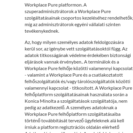
Workplace Pure platformon. A
szuperadminisztrátorok a Workplace Pure
szolgáltatásainak csoportos kezeléséhez rendelhetők
míg az adminisztrátorok egyéni vállalati szinten
tevékenykednek.
Az, hogy milyen személyes adatok feldolgozására
kerül sor, az igénybe vett szolgáltatásoktól függ. Az
adatok titkosságának védelme érdekében biztonsági
eljárások vannak érvényben.. A terminálok és a
Workplace Pure felhője közötti valamennyi kapcsolat
- valamint a Workplace Pure és a csatlakoztatott
felhőszolgáltatók és/vagy tárolószolgáltatók közötti
valamennyi kapcsolat - titkosított. A Workplace Pure
felhőplatform szolgáltatásainak használata során a
Konica Minolta a szolgáltatások szolgáltatója, nem
pedig az adatkezelő. A személyes adatoknak a
Workplace Pure felhőplatform szolgáltatásaiba
történő továbbítását tervező ügyfeleknek alá kell
írniuk a platform regisztrációs oldalán elérhető