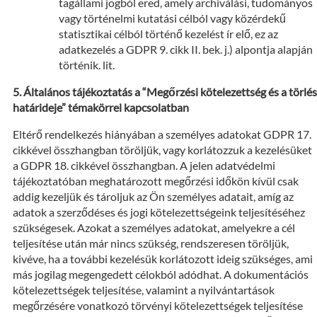
tagállami jogból ered, amely archiválási, tudományos
vagy történelmi kutatási célból vagy közérdekű
statisztikai célból történő kezelést ír elő, ez az
adatkezelés a GDPR 9. cikk II. bek. j.) alpontja alapján
történik. lit.
Általános tájékoztatás a “Megőrzési kötelezettség és a törlés
határideje” témakörrel kapcsolatban
Eltérő rendelkezés hiányában a személyes adatokat GDPR 17.
cikkével összhangban töröljük, vagy korlátozzuk a kezelésüket
a GDPR 18. cikkével összhangban. A jelen adatvédelmi
tájékoztatóban meghatározott megőrzési időkön kívül csak
addig kezeljük és tároljuk az Ön személyes adatait, amíg az
adatok a szerződéses és jogi kötelezettségeink teljesítéséhez
szükségesek. Azokat a személyes adatokat, amelyekre a cél
teljesítése után már nincs szükség, rendszeresen töröljük,
kivéve, ha a további kezelésük korlátozott ideig szükséges, ami
más jogilag megengedett célokból adódhat. A dokumentációs
kötelezettségek teljesítése, valamint a nyilvántartások
megőrzésére vonatkozó törvényi kötelezettségek teljesítése