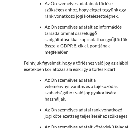
Az Ön személyes adatainak törlése
szükséges ahhoz, hogy eleget tegyünk egy
ránk vonatkozó jogi kötelezettségnek.
Az Ön személyes adatait az információs
társadalommal összefüggő
szolgáltatásokkal kapcsolatban gyűjtöttük
össze, a GDPR 8. cikk I. pontjának
megfelelően
Felhívjuk figyelmét, hogy a törléshez való jog az alább
esetekben korlátozás alá esik, így a törlés kizárt:
Az Ön személyes adatait a
véleménynyilvánítás és a tájékozódás
szabadságához való jog gyakorlására
használják.
Az Ön személyes adatai rank vonatkozó
jogi kötelezettség teljesítéséhez szükséges
Az Ön személyes adatait közérdekű felada