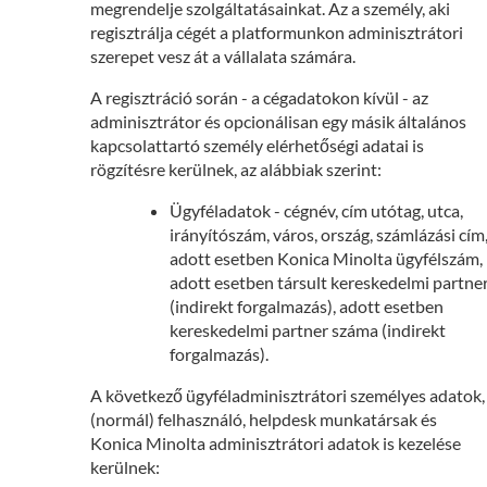
megrendelje szolgáltatásainkat. Az a személy, aki
regisztrálja cégét a platformunkon adminisztrátori
szerepet vesz át a vállalata számára.
A regisztráció során - a cégadatokon kívül - az
adminisztrátor és opcionálisan egy másik általános
kapcsolattartó személy elérhetőségi adatai is
rögzítésre kerülnek, az alábbiak szerint:
Ügyféladatok - cégnév, cím utótag, utca,
irányítószám, város, ország, számlázási cím
adott esetben Konica Minolta ügyfélszám,
adott esetben társult kereskedelmi partne
(indirekt forgalmazás), adott esetben
kereskedelmi partner száma (indirekt
forgalmazás).
A következő ügyféladminisztrátori személyes adatok,
(normál) felhasználó, helpdesk munkatársak és
Konica Minolta adminisztrátori adatok is kezelése
kerülnek: