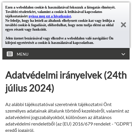
Ezen a weboldalon cookie-k használatával fokozzuk a látogatás élményét.
További részletekért, valamint a cookie-k letiltásával kapcsolatos
tájékoztatásért
nyissa meg ezt a hivatkozást
.
Ne feledje, hogy ha letörli az általunk elhelyezett cookie-kat vagy letiltja a
további cookie-k fogadását, előfordulhat, hogy nem tudja elérni az oldal
egyes részeit vagy funkcióit.
Jelen üzenet bezárásával vagy elkezdve a weboldalon való navigálást Ön
kifejezi egyetértését a cookie-k használatával kapcsolatban.
MENU
Adatvédelmi irányelvek (24th
július 2024)
Az alábbi tájékoztatóval szeretnénk tájékoztatni Önt
személyes adatainak általunk történő kezeléséről, valamint az
adatvédelmi jogszabályokból, különösen az általános
adatvédelmi rendeletből (az (EU) 2016/679 rendelet - "GDPR"
eredő jogairól.