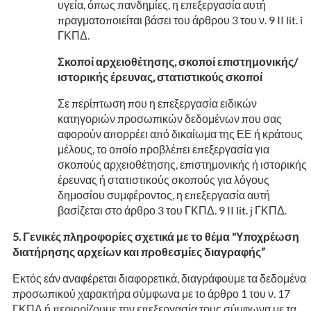
υγεία, όπως πανδημίες, η επεξεργασία αυτή
πραγματοποιείται βάσει του άρθρου 3 του ν. 9 II lit. i
ΓΚΠΔ.
Σκοποί αρχειοθέτησης, σκοποί επιστημονικής/
ιστορικής έρευνας, στατιστικούς σκοποί
Σε περίπτωση που η επεξεργασία ειδικών
κατηγοριών προσωπικών δεδομένων που σας
αφορούν απορρέει από δικαίωμα της ΕΕ ή κράτους
μέλους, το οποίο προβλέπει επεξεργασία για
σκοπούς αρχειοθέτησης, επιστημονικής ή ιστορικής
έρευνας ή στατιστικούς σκοπούς για λόγους
δημοσίου συμφέροντος, η επεξεργασία αυτή
βασίζεται στο άρθρο 3 του ΓΚΠΔ. 9 II lit. j ΓΚΠΔ.
Γενικές πληροφορίες σχετικά με το θέμα "Υποχρέωση
διατήρησης αρχείων και προθεσμίες διαγραφής”
Εκτός εάν αναφέρεται διαφορετικά, διαγράφουμε τα δεδομένα
προσωπικού χαρακτήρα σύμφωνα με το άρθρο 1 του ν. 17
ΓΚΠΔ ή περιορίζουμε την επεξεργασία τους σύμφωνα με τα