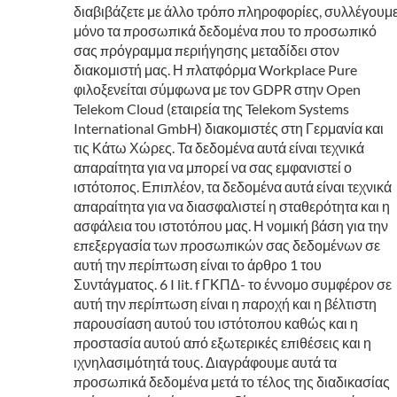
διαβιβάζετε με άλλο τρόπο πληροφορίες, συλλέγουμ
μόνο τα προσωπικά δεδομένα που το προσωπικό
σας πρόγραμμα περιήγησης μεταδίδει στον
διακομιστή μας. Η πλατφόρμα Workplace Pure
φιλοξενείται σύμφωνα με τον GDPR στην Open
Telekom Cloud (εταιρεία της Telekom Systems
International GmbH) διακομιστές στη Γερμανία και
τις Κάτω Χώρες. Τα δεδομένα αυτά είναι τεχνικά
απαραίτητα για να μπορεί να σας εμφανιστεί ο
ιστότοπος. Επιπλέον, τα δεδομένα αυτά είναι τεχνικά
απαραίτητα για να διασφαλιστεί η σταθερότητα και η
ασφάλεια του ιστοτόπου μας. Η νομική βάση για την
επεξεργασία των προσωπικών σας δεδομένων σε
αυτή την περίπτωση είναι το άρθρο 1 του
Συντάγματος. 6 I lit. f ΓΚΠΔ- το έννομο συμφέρον σε
αυτή την περίπτωση είναι η παροχή και η βέλτιστη
παρουσίαση αυτού του ιστότοπου καθώς και η
προστασία αυτού από εξωτερικές επιθέσεις και η
ιχνηλασιμότητά τους. Διαγράφουμε αυτά τα
προσωπικά δεδομένα μετά το τέλος της διαδικασίας