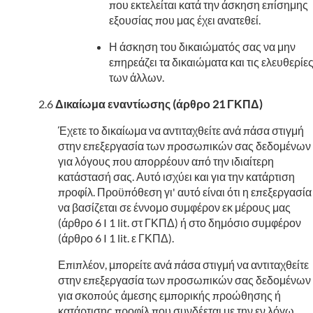
που εκτελείται κατά την άσκηση επίσημης
εξουσίας που μας έχει ανατεθεί.
Η άσκηση του δικαιώματός σας να μην
επηρεάζει τα δικαιώματα και τις ελευθερίε
των άλλων.
Δικαίωμα εναντίωσης (άρθρο 21 ΓΚΠΔ)
Έχετε το δικαίωμα να αντιταχθείτε ανά πάσα στιγμή
στην επεξεργασία των προσωπικών σας δεδομένων
για λόγους που απορρέουν από την ιδιαίτερη
κατάστασή σας. Αυτό ισχύει και για την κατάρτιση
προφίλ. Προϋπόθεση γι' αυτό είναι ότι η επεξεργασία
να βασίζεται σε έννομο συμφέρον εκ μέρους μας
(άρθρο 6 I 1 lit. στ ΓΚΠΔ) ή στο δημόσιο συμφέρον
(άρθρο 6 I 1 lit. ε ΓΚΠΔ).
Επιπλέον, μπορείτε ανά πάσα στιγμή να αντιταχθείτε
στην επεξεργασία των προσωπικών σας δεδομένων
για σκοπούς άμεσης εμπορικής προώθησης ή
κατάρτισης προφίλ που συνδέεται με την εν λόγω