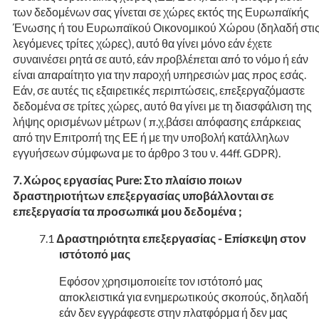
των δεδομένων σας γίνεται σε χώρες εκτός της Ευρωπαϊκής
Ένωσης ή του Ευρωπαϊκού Οικονομικού Χώρου (δηλαδή στι
λεγόμενες τρίτες χώρες), αυτό θα γίνει μόνο εάν έχετε
συναινέσει ρητά σε αυτό, εάν προβλέπεται από το νόμο ή εάν
είναι απαραίτητο για την παροχή υπηρεσιών μας προς εσάς.
Εάν, σε αυτές τις εξαιρετικές περιπτώσεις, επεξεργαζόμαστε
δεδομένα σε τρίτες χώρες, αυτό θα γίνει με τη διασφάλιση της
λήψης ορισμένων μέτρων ( π.χ.βάσει απόφασης επάρκειας
από την Επιτροπή της ΕΕ ή με την υποβολή κατάλληλων
εγγυήσεων σύμφωνα με το άρθρο 3 του ν. 44ff. GDPR).
Χώρος εργασίας Pure: Στο πλαίσιο ποιων
δραστηριοτήτων επεξεργασίας υποβάλλονται σε
επεξεργασία τα προσωπικά μου δεδομένα ;
Δραστηριότητα επεξεργασίας - Επίσκεψη στον
ιστότοπό μας
Εφόσον χρησιμοποιείτε τον ιστότοπό μας
αποκλειστικά για ενημερωτικούς σκοπούς, δηλαδή
εάν δεν εγγράφεστε στην πλατφόρμα ή δεν μας