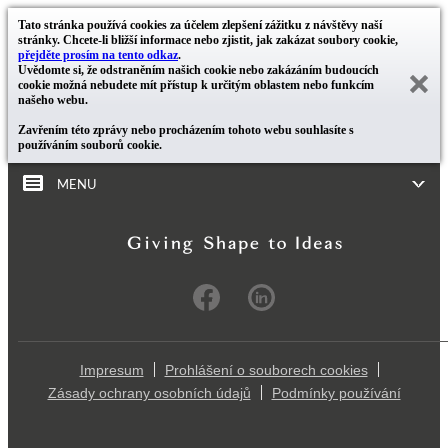
Tato stránka používá cookies za účelem zlepšení zážitku z návštěvy naší
stránky. Chcete-li bližší informace nebo zjistit, jak zakázat soubory cookie,
přejděte prosím na tento odkaz
.
Uvědomte si, že odstraněním našich cookie nebo zakázáním budoucích
cookie možná nebudete mít přístup k určitým oblastem nebo funkcím
našeho webu.
Zavřením této zprávy nebo procházením tohoto webu souhlasíte s
používáním souborů cookie.
MENU
Impresum
Prohlášení o souborech cookies
Zásady ochrany osobních údajů
Podmínky používání